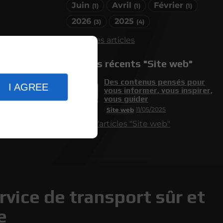
Juin
Avril
Février
(1)
(1)
(1)
2026
2025
(3)
(4)
Tous les articles
Articles récents "Site web"
Des contenus pensés pour
I AGREE
vous informer, vous inspirer,
vous guider
11/05/2025
Site web
Plus d'articles "Site web"
rvice de transport sûr et
e