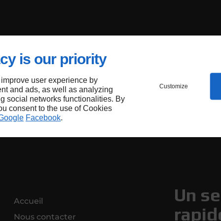
cy is our priority
 improve user experience by
Customize
nt and ads, as well as analyzing
ng social networks functionalities. By
you consent to the use of Cookies
Google
Facebook
.
Un se
Accueil
rapid
Nous contacter