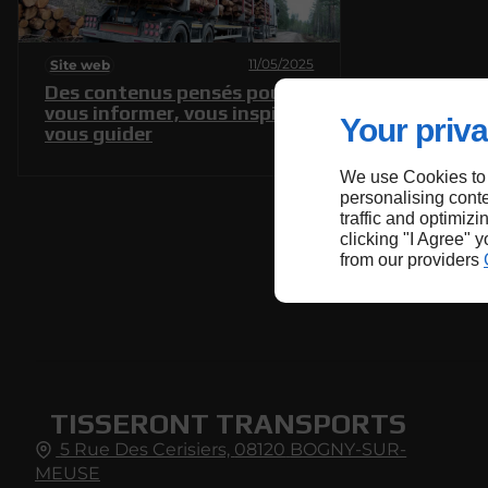
11/05/2025
Site web
Des contenus pensés pour
vous informer, vous inspirer,
Your priva
vous guider
We use Cookies to
personalising conte
traffic and optimizi
clicking "I Agree" 
from our providers
TISSERONT TRANSPORTS
5 Rue Des Cerisiers,
08120
BOGNY-SUR-
MEUSE