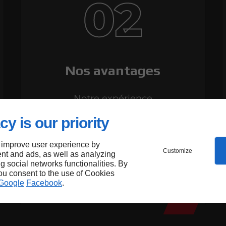
02
Nos avantages
Notre expérience
Nos prestations
cy is our priority
Notre disponibilité
 improve user experience by
Customize
nt and ads, as well as analyzing
ng social networks functionalities. By
you consent to the use of Cookies
Google
Facebook
.