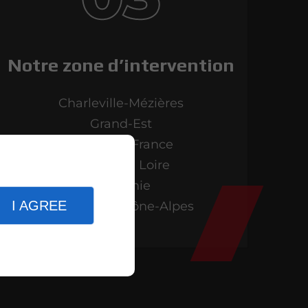
Notre zone d’intervention
Charleville-Mézières
Grand-Est
Hauts-de-France
Pays de la Loire
Occitanie
I AGREE
Auvergne-Rhône-Alpes