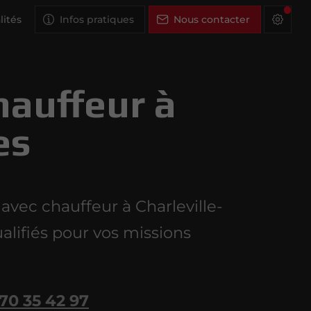
lités
Infos pratiques
Nous contacter
hauffeur à
es
ec chauffeur à Charleville-
alifiés pour vos missions
70 35 42 97