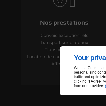
Nos prestations
Convois exceptionnels
Transport sur plateaux
Transport forestier
Your priva
Location de camion avec chauffeur
Affrètement
We use Cookies to
personalising conte
traffic and optimizi
clicking "I Agree" 
from our providers