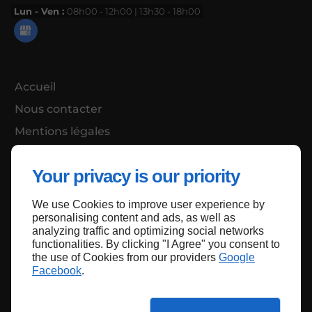
Lun - Ven :
08h00 - 12h00 | 13h30 - 18h00
Accueil
Nous contacter
Mentions légales
Plan du site
Your privacy is our priority
We use Cookies to improve user experience by
Haut de page
personalising content and ads, as well as
analyzing traffic and optimizing social networks
functionalities. By clicking "I Agree" you consent to
the use of Cookies from our providers
Google
Facebook
.