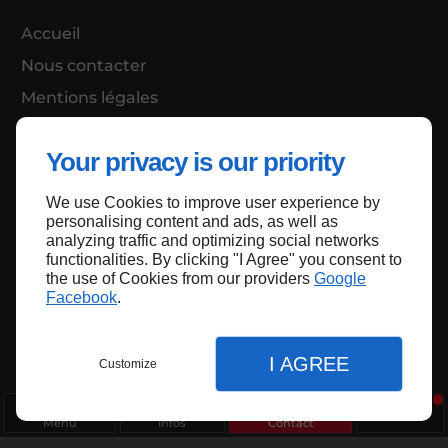
Accueil
Nous contacter
Mentions légales
Plan du site
Your privacy is our priority
We use Cookies to improve user experience by
Haut de page
personalising content and ads, as well as
analyzing traffic and optimizing social networks
functionalities. By clicking "I Agree" you consent to
the use of Cookies from our providers
Google
Facebook
.
I AGREE
Customize
Menu
Infos
Contact