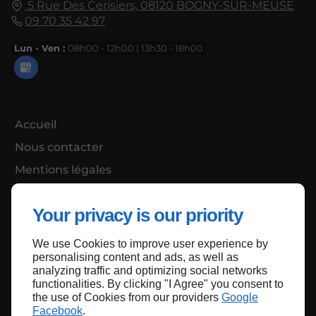
5 Rue Des Cerisiers,
08120
BOGNY-SUR-MEUSE
09 70 35 42 97
Lun - Ven :
08h00 - 12h00 | 13h30 - 18h00
Accueil
Nous contacter
Mentions légales
Plan du site
Your privacy is our priority
We use Cookies to improve user experience by
Haut de page
personalising content and ads, as well as
analyzing traffic and optimizing social networks
functionalities. By clicking "I Agree" you consent to
the use of Cookies from our providers
Google
Facebook
.